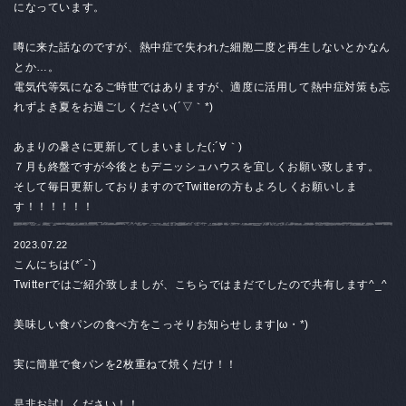
になっています。
噂に来た話なのですが、熱中症で失われた細胞二度と再生しないとかなん
とか…。
電気代等気になるご時世ではありますが、適度に活用して熱中症対策も忘
れずよき夏をお過ごしください(´▽｀*)
あまりの暑さに更新してしまいました(;´∀｀)
７月も終盤ですが今後ともデニッシュハウスを宜しくお願い致します。
そして毎日更新しておりますのでTwitterの方もよろしくお願いしま
す！！！！！！
2023.07.22
こんにちは(*´-`)
Twitterではご紹介致しましが、こちらではまだでしたので共有します^_^
美味しい食パンの食べ方をこっそりお知らせします|ω・*)
実に簡単で食パンを2枚重ねて焼くだけ！！
是非お試しください！！