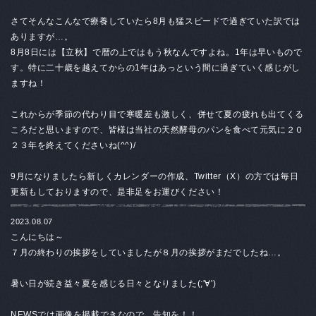
さてそんなこんなで療養していたら8月も猛スピードで過ぎていた訳では
ありますが…。
8月8日には【立秋】で暦の上ではもう秋なんですよね。1年は早いもので
す。特に二十歳を越えてからの1年はあっという間に過ぎていく感じがし
ますね！
これからが季節の代わり目で寒暖差も激しく、併せて夏の疲れも出てくる
ころだと思いますので、皆様は当社の天然酵母のパンを食べて元気に２０
２３年を終えてくださいね(^^)/
9月になりましたら新しくカレンダーの作成、Twitter（X）の方では毎日
更新もしておりますので、是非足をお運びください！
2023.08.07
こんにちは～
７月の終わりの挨拶をしていましたが８月の挨拶がまだでしたね…。
暑い日が続き益々夏を感じる日々となりました(;'∀')
NEWSでは画像を掲載できなので、告知を！！