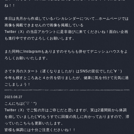
ね！！
本日は先月から作成しているパンカレンダーについて…ホームページでは
画像を掲載できませんので画像を掲載している
Twitter（X）の当店アカウントに是非遊びに来てくださいね！面白い企画
も進行中ですのでよろしくお願いします。
また同時にInstagramもありますのそちらも併せてデニッシュハウスをよ
ろしくお願いいたします。
さて９月のスタート（遅くなりましたが）はSNSの宣伝でした(;´∀｀)
今年も残すところあと４か月を切りましたが、健康に気を付けて元気に過
ごしましょう！
2023.08.27
こんにちは(´▽｀*)
Twitter（X）でご覧の方はご存じだと思いますが、実は2週間前から体調
を崩していました(;'∀')もうすでに回復の兆しに向かっておりますので、滞
っていたこちらも更新いたします。
皆様も体調には十分ご注意くださいね！！