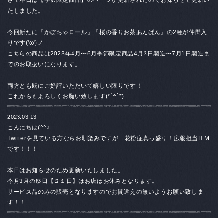
たしました。
今回新たに『かぼちゃロール』『桜の香りお茶あんぱん』の2種が仲間入
りです('ω')ノ
こちらの商品は2023年4月〜6月季節限定商品4月3日製造〜7月1日製造ま
でのお取扱いになります。
両方とも既にご好評いただいて嬉しい限りです！
これからもよろしくお願い致します(*´꒳`*)
2023.03.13
こんにちは(^^♪
Twitterを見ている方ならお馴染みですが…花粉症真っ盛り！広報担当H.M
です！！！
本日はお知らせのため更新いたしました。
今月3月の祭日【２１日】はお店はお休みとなります。
サービス品のみの販売となりますのでお間違えの無いようお願い致しま
す！！