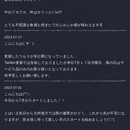
中わフカフカ、外はカリッと( 'ω')?
とても不思議な食感と焼きたてのふかふか感が味わえます✌️
2023.07.17
こんにちは(;´∀｀)
更新したつもりが非公開になっていました…
Twitter更新では告知しておりましたが本日7月１７日月曜日 海の日はサ
ービス品のみのお取り扱いとなっております。
何卒宜しくお願い致します。
2023.07.01
こんにちは(^^♪
今日から7月がスタートしました！！
とはいえ先日から九州地方では雨の被害がひどく、これから先が不安にな
りますが、気を強く持って新しい月のスタートを始めましょう('◇')ゞ