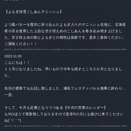
【よもぎ淡雪こしあんデニッシュ】
よつ葉バターを贅沢に折り込んだよもぎ入りのデニッシュ生地に、北海道
産小豆を使用した上品な甘さ控えめのこしあんを巻き込み焼き上げまし
た。甘さ控えめの餡とよもぎとの相性は抜群です。是非ご参加ください。
ご賞味ください！！
2023.11.03
こんにちは！！
１１月になりましたね、早いもので今年も残すところ２か月となりまし
た。
先日の更新でもお話し致しました、瀬谷フェスティバルも無事に終わり…
一息。
そして、今月も定番となりつつある【今月の営業カレンダー】
もXのほうで更新致しておりますので是非Xの方にも遊びに来てください
ね(´▽｀*)