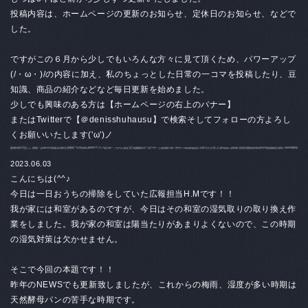
投稿内容は、ホームページの更新のお知らせ、定休日のお知らせ、などで
した。
ですがこの６月から少しでもいろんな方々に見て頂くため、パワーアップ
(/・ω・)/の内容に加え、私のちょっとした日常の一コマを投稿したり、豆
知識、商品の紹介などなど毎日更新を始めました。
少しでも興味のある方は【ホームページの右上のバナー】
またはTwitterで【＠denisshuhausu】で検索そしてフォローの方よろし
くお願いいたします('ω')ノ
2023.06.03
こんにちは(^^♪
今日は一日おうちの掃除をしていた広報担当H.Mです！！
我が家には和室があるのですが、今日はその和室の湿気取りの取り換え作
業をしました。我が家の和室は陽当たりがあまりよくないので、この時期
の湿気対策は欠かせません。
そこで今回の本題です！！
昨年のNEWSでも更新致しましたが、これからの梅雨、湿度が多い時期は
天然酵母パンの苦手な時期です。