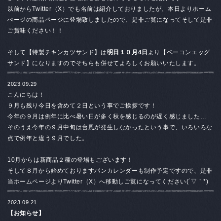
以前からTwitter（X）でも名前は紹介しておりましたが、本日よりホーム
ぺージの商品ページに登場致しましたので、是非ご覧になってそして是非
ご賞味ください！！
そして【特製チキンカツサンド】は
明日１０月4日
より【ベーコンエッグ
サンド】になりますのでそちらも併せてよろしくお願いいたします。
2023.09.29
こんにちは！
９月も残り今日を含めて２日という事でご挨拶です！
今年の９月は例年に比べ暑い日が多く秋を感じるのが遅く感じました…
そのうえ今年の９月中旬は台風が発生しなかったという事で、いろいろな
点で例年と違う９月でした。
10月からは新商品２種の登場もございます！
そして８月から始めておりますパンカレンダーも制作予定ですので、是非
当ホームページよりTwitter（X）へ移動しご覧になってください(´▽｀*)
2023.09.21
【お知らせ】