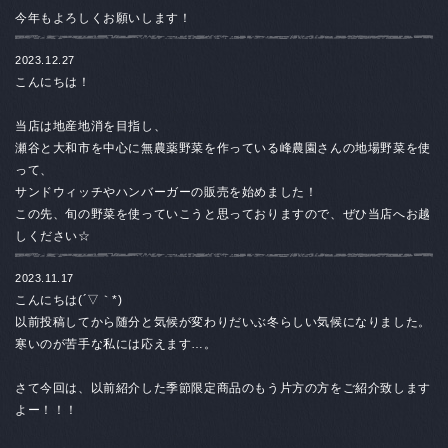
今年もよろしくお願いします！
2023.12.27
こんにちは！
当店は地産地消を目指し、
瀬谷と大和市を中心に無農薬野菜を作っている峰農園さんの地場野菜を使
って、
サンドウィッチやハンバーガーの販売を始めました！
この先、旬の野菜を使っていこうと思っておりますので、ぜひ当店へお越
しください☆
2023.11.17
こんにちは(´▽｀*)
以前投稿してから随分と気候が変わりだいぶ冬らしい気候になりました。
寒いのが苦手な私には応えます…。
さて今回は、以前紹介した季節限定商品のもう片方の方をご紹介致します
よー！！！