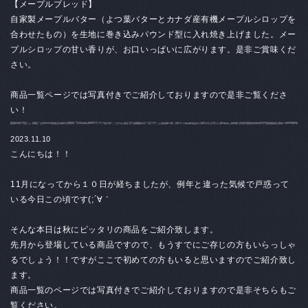
【メープルブレッド】
自家製メープルバター（よつ葉バターとカナダ産有機メープルシロップを
合わせたもの）を生地に巻き込みパウンド型に入れ焼き上げました。メー
プルシロップの甘い香りが、お口いっぱいに広がります。是非ご賞味くだ
さい。
商品一覧ページでは写真付きでご紹介しておりますので是非ご覧くださ
い！
2023.11.10
こんにちは！！
11月になってから１０日が経ちましたが、例年と違った気候で戸惑って
いる今日この頃です(;´∀｀
そんな本日は秋にピッタリの商品をご紹介致します。
先月から登場している商品ですので、もうすでにご存じの方もいらっしゃ
るでしょう！！ですがここで初めての方もいると思いますのでご紹介致し
ます。
商品一覧のページでは写真付きでご紹介しておりますので是非そちらもご
覧ください。