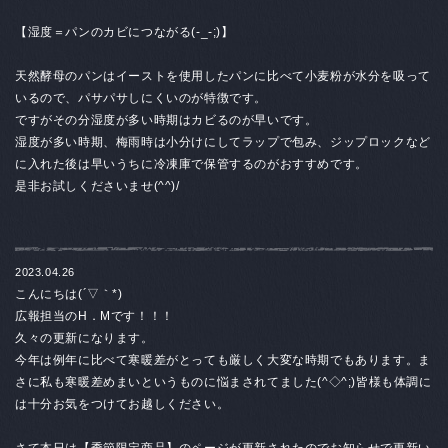
【湿度＝パンのカビにつながる(-_-;)】
天然酵母のパンはイーストを使用したパンに比べて小麦粉が水分を吸って
いるので、パサパサしにくいのが特徴です。
ですがその分湿度が多い時期はカビるのが早いです。
湿度が多い時期、梅雨時は小分けにしてラップで包み、ジップロックなど
に入れた後は早いうちに冷凍庫で保管するのがおすすめです。
是非お試しくださいませ(^^)/
2023.04.26
こんにちは(´▽｀*)
広報担当のH．Mです！！！
久々の更新になります。
今年は例年に比べて寒暖差がとっても厳しく大変な時期でもあります。ま
さに私も寒暖差めまいというものに悩まされてました(^◇^;)皆様も体調に
は十分お気をつけてお越しください。
さて本日は【季節限定商品】のページが更新されたのでお知らせで更新い