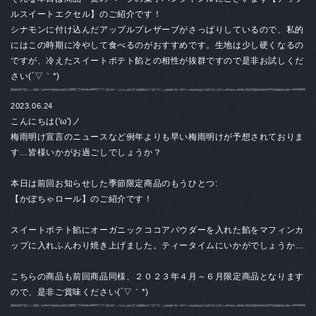
ルスイートエクセル】のご紹介です！
シナモンに付け込んだアップルプレザーブがさっぱりしているので、私的
にはこの時期に冷やして食べるのがおすすめです。生地は少し硬くなるの
ですが、冷えたスイートポテト餡との相性が抜群ですので是非お試しくだ
さい(´▽｀*)
2023.06.24
こんにちは('ω')ノ
梅雨明け宣言のニュースなど例年よりも早い梅雨明けが予想されておりま
す…皆様いかがお過ごしでしょうか？
本日は前回お知らせした季節限定商品のもうひとつ:
【かぼちゃロール】のご紹介です！
スイートポテト餡にオーガニックココアパウダーを入れた餡をマフィンカ
ップに入れふんわり焼き上げました。ティータイムにいかがでしょうか…
こちらの商品も前回商品同様、２０２３年４月～６月限定商品となります
ので、是非ご賞味ください(´▽｀*)