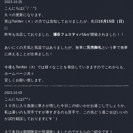
2023.10.25
こんにちは(´▽｀*)
久々の更新になります。
実はTwitter（Ｘ）の方では告知しておりましたが、先日
10月15日（日）
に
昨年も出店しておりました、
瀬谷フェスティバル
が開催されました！！
あいにくの天気と気温ではありましたが、無事に
完売御礼
という事で無事
に終えることが出来ました！
今後もTwitter（X）では様々なことを発信していきますのでこれからも、
ホームページ共々
宜しくお願い致します。
2023.10.03
こんにちは(^^♪
１０月に入り急激に寒さが増した今日この頃いかがお過ごしでしょうか。
私は暑いのも苦手ですが寒すぎるのも苦手で、この先どう過ごせばいいの
か試行錯誤しております(;´∀｀)
さて本日は期間限定が登場致しましたのでそちらのご紹介です！