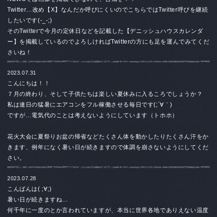
Twitter…改め【X】なんだか呼びにくいのでこちらではTwitter呼びを継続
したいです(-_-;)
そのTwitterで今月の定休日などを記載した【デニッシュハウスカレンダ
ー】を掲載しているのでよろしければTwitterの方にも足を運んでみてくだ
さいね！
2023.07.31
こんにちは！！
７月の終わり、そして子供たちは楽しい夏休みに入るころでしょうか？
私は連日の猛暑にエアコンをフル稼働させる毎日です(;´∀｀)
ですが…電気代のことは考えないようにしています（トホホ）
花火大会に夏祭りお盆の帰省などたくさん体を動かしたりたくさん汗をか
きます、例年になく暑い日が続きますので体調を崩さないようにしてくだ
さい。
2023.07.28
こんばんは( ;∀;)
暑い日が続きますね…
何千年に一度のとか言われていますが、本当に世界各地でありえない温度