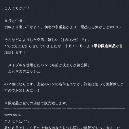
こんにちは(^^♪
９月も中頃…
例年より暑い日が多く、朝晩の寒暖差がより一層感じる気がします(;'∀')
そんなどんよりした空気に嬉しい【お知らせ】です。
Xでは先にお知らせしていましたが…来月１０月～より
季節限定商品
が登
場致します！
・メイプルを使用したパン（名前は決まり次第公開）
・よもぎのデニッシュ
の２種になります。上記のパンの名前もですが、詳細は追って更新致しま
すのでお楽しみに！！
※限定品は全ての店舗で販売致します。
2023.09.09
こんにちは(^^♪
暑い８月そして９月の上旬も過ぎ去り少し涼しい季節がやって来ました