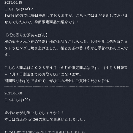
2023.06.15
こんにちは('ω')ノ
Twitterの方では毎日更新しておりますが、こちらではまだ更新しておりま
せんでしたので、季節限定商品の紹介です！
【桜の香りお茶あんぱん】
桜の葉を入れた春の特別仕様の上品なこしあんを、お茶生地に包み白ごま
をトッピングし焼き上げました。桜とお茶の香り広がる季節のあんぱんで
す。
こちらの商品は２０２３年４月～６月の限定商品はです。（４月３日製造
～７月１日製造までのお取り扱いになります。
期間残りわずかですので、ぜひこの機会にご賞味ください(^^)/
2023.06.08
こんにちは(^^♪
皆様いかがお過ごしでしょうか？？
本日は当店のTwitterの宣伝で更新いたしました。
じつは3年ほど前から少しずつ更新いたしました。